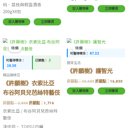
桃、荔枝與輕盈酒香
加入購物車
立即購買
200gX4包
加入購物車
立即購買
原
目
原
目
始
前
始
前
特價
特價
價
價
價
價
67.32
可獲得積分：
格：
格：
格：
格
2
可獲得積分：
已銷售：
許
許
許
許
居家生活
願
願
願
願
10.30
點：
點：
點：
點
《許願樹》護智光
精品咖啡豆
2,808。
1,716。
20,000。
16
許願點：
20,000
許願點：
16,830
《許願樹》衣索比亞
加入購物車
立即購買
布谷阿貝兒芭絲特藝伎
許願點：
2,808
許願點：
1,716
衣索比亞 / 布谷阿貝兒芭絲特
藝伎
淺中焙· TOPG1日曬