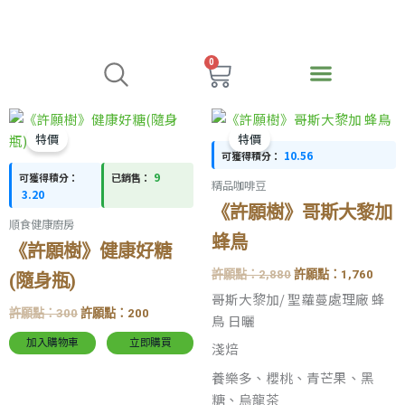
跳
至
主
0
購
要
物
內
分類
品牌
回饋辦法
註冊與登入
容
原
目
原
目
籃
始
前
始
前
特價
特價
價
價
價
價
10.56
可獲得積分：
格：
格：
格：
格：
9
可獲得積分：
已銷售：
許
許
許
許
精品咖啡豆
願
願
願
願
3.20
點：
點：
點：
點：
《許願樹》哥斯大黎加
順食健康廚房
300。
200。
2,880。
1,76
蜂鳥
《許願樹》健康好糖
許願點：
2,880
許願點：
1,760
(隨身瓶)
哥斯大黎加/ 聖蘿蔓處理廠 蜂
許願點：
300
許願點：
200
鳥 日曬
加入購物車
立即購買
淺焙
養樂多、櫻桃、青芒果、黑
糖、烏龍茶