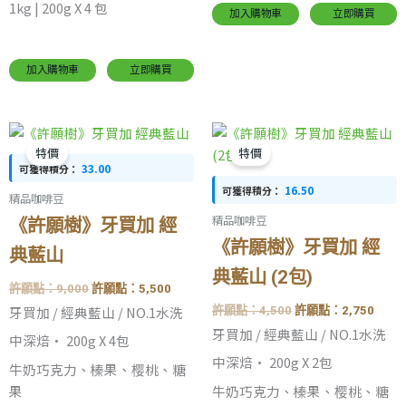
1kg | 200g X 4 包
加入購物車
立即購買
加入購物車
立即購買
原
目
原
目
始
前
始
前
特價
特價
價
價
價
價
33.00
可獲得積分：
格：
格：
格：
格：
16.50
可獲得積分：
許
許
許
許
精品咖啡豆
願
願
願
願
精品咖啡豆
點：
點：
點：
點：
《許願樹》牙買加 經
9,000。
5,500。
4,500。
2,75
《許願樹》牙買加 經
典藍山
典藍山 (2包)
許願點：
9,000
許願點：
5,500
牙買加 / 經典藍山 / NO.1水洗
許願點：
4,500
許願點：
2,750
牙買加 / 經典藍山 / NO.1水洗
中深焙· 200g X 4包
中深焙· 200g X 2包
牛奶巧克力、榛果、樱桃、糖
果
牛奶巧克力、榛果、樱桃、糖