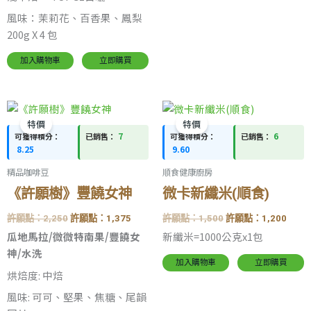
風味：茉莉花、百香果、鳳梨
200g X 4 包
加入購物車
立即購買
原
目
原
目
始
前
始
前
特價
特價
價
價
價
價
7
6
可獲得積分：
已銷售：
可獲得積分：
已銷售：
格：
格：
格：
格：
8.25
9.60
許
許
許
許
願
願
願
願
精品咖啡豆
順食健康廚房
點：
點：
點：
點：
2,250。
1,375。
1,500。
1,20
《許願樹》豐饒女神
微卡新纖米(順食)
許願點：
2,250
許願點：
1,375
許願點：
1,500
許願點：
1,200
瓜地馬拉/微微特南果/豐饒女
新纖米=1000公克x1包
神/水洗
加入購物車
立即購買
烘焙度: 中焙
風味: 可可、堅果、焦糖、尾韻