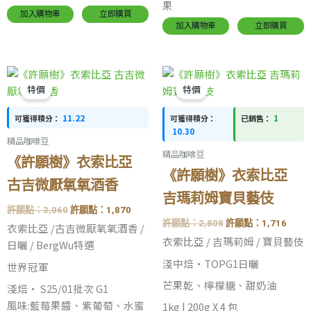
果
加入購物車
立即購買
加入購物車
立即購買
原
目
原
目
始
前
始
前
特價
特價
價
價
價
價
格：
格：
格：
格：
11.22
1
可獲得積分：
可獲得積分：
已銷售：
許
許
許
許
願
願
願
願
10.30
精品咖啡豆
點：
點：
點：
點：
精品咖啡豆
3,060。
1,870。
2,808。
1,71
《許願樹》衣索比亞
《許願樹》衣索比亞
古吉微厭氧氧酒香
吉瑪莉姆寶貝藝伎
許願點：
3,060
許願點：
1,870
許願點：
2,808
許願點：
1,716
衣索比亞 /古吉微厭氧氧酒香 /
衣索比亞 / 吉瑪莉姆 / 寶貝藝伎
日曬 / BergWu特選
淺中焙·TOPG1日曬
世界冠軍
芒果乾、檸檬糖、甜奶油
淺焙· S25/01批次 G1
風味:藍莓果醬、紫葡萄、水蜜
1kg | 200g X 4 包