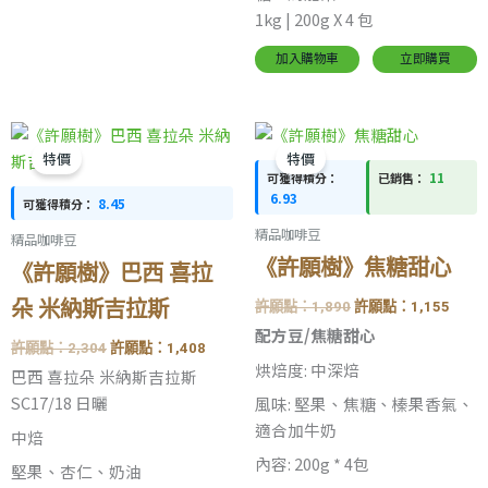
1kg | 200g X 4 包
加入購物車
立即購買
原
目
原
目
始
前
始
前
特價
特價
價
價
價
價
11
可獲得積分：
已銷售：
格：
格：
格：
格：
6.93
8.45
可獲得積分：
許
許
許
許
願
願
願
願
精品咖啡豆
精品咖啡豆
點：
點：
點：
點：
2,304。
1,408。
1,890。
1,15
《許願樹》焦糖甜心
《許願樹》巴西 喜拉
朵 米納斯吉拉斯
許願點：
1,890
許願點：
1,155
配方豆/焦糖甜心
許願點：
2,304
許願點：
1,408
烘焙度: 中深焙
巴西 喜拉朵 米納斯吉拉斯
SC17/18 日曬
風味: 堅果、焦糖、榛果香氣、
適合加牛奶
中焙
內容: 200g * 4包
堅果、杏仁、奶油